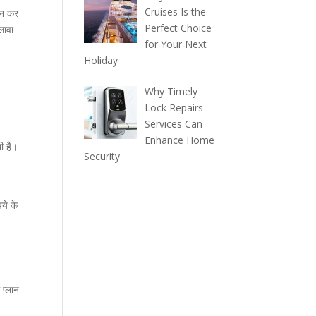
Cruises Is the
यन कर
Perfect Choice
लावा
for Your Next
Holiday
Why Timely
Lock Repairs
Services Can
Enhance Home
ी है।
Security
ये के
प्लान