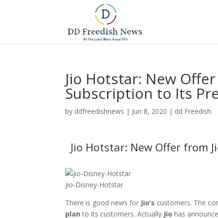
Jio Hotstar: New Offer
Subscription to Its Pr
by
ddfreedishnews
|
Jun 8, 2020
|
dd Freedish
Jio Hotstar: New Offer from J
Jio-Disney-Hotstar
There is good news for
Jio’s
customers. The co
plan
to its customers. Actually
Jio
has announced