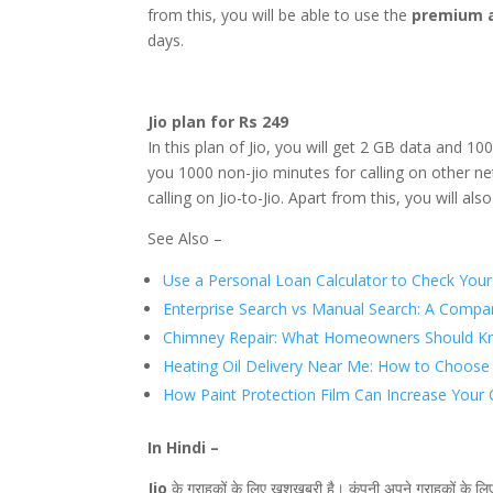
from this, you will be able to use the
premium a
days.
Jio plan for Rs 249
In this plan of Jio, you will get 2 GB data and 10
you 1000 non-jio minutes for calling on other ne
calling on Jio-to-Jio. Apart from this, you will al
See Also –
Use a Personal Loan Calculator to Check Your
Enterprise Search vs Manual Search: A Compa
Chimney Repair: What Homeowners Should K
Heating Oil Delivery Near Me: How to Choose th
How Paint Protection Film Can Increase Your 
In Hindi –
Jio
के ग्राहकों के लिए खुशखबरी है। कंपनी अपने ग्राहकों क