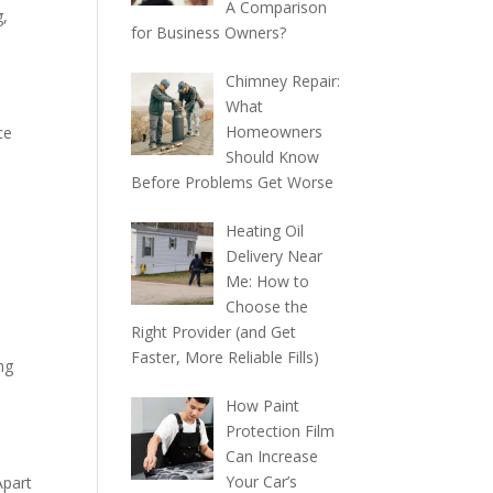
A Comparison
g,
for Business Owners?
Chimney Repair:
What
Homeowners
ce
Should Know
Before Problems Get Worse
Heating Oil
e
Delivery Near
Me: How to
Choose the
Right Provider (and Get
Faster, More Reliable Fills)
ng
How Paint
Protection Film
Can Increase
Your Car’s
Apart