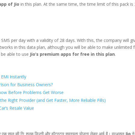
pp of Jio
in this plan. At the same time, the time limit of this pack is
0 SMS per day with a validity of 28 days. With this, the company will gi
tworks in this data plan, although you will be able to make unlimited 
so be able to use
Jio’s premium apps for free in this plan
.
 EMI Instantly
rison for Business Owners?
now Before Problems Get Worse
e Right Provider (and Get Faster, More Reliable Fills)
Car’s Resale Value
े लिए एक साल की नि: शुल्क डिज्नी और हॉटस्टार सदस्यता योजना लेकर आई है। दरअसल
Jio
ने