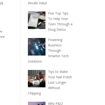
Resale Value
 28
Five Top Tips
To Help Your
Teen Through a
Drug Detox
ve
free
Powering
Business
Through
Smarter Tech
Solutions
Tips to Make
Your Nail Polish
Last Longer
Without
Chipping
Why P&O