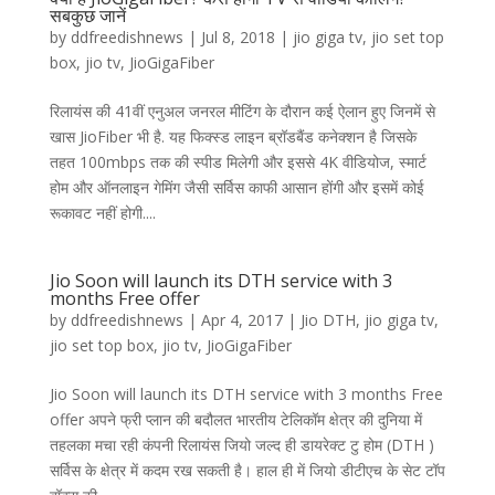
सबकुछ जानें
by
ddfreedishnews
|
Jul 8, 2018
|
jio giga tv
,
jio set top
box
,
jio tv
,
JioGigaFiber
रिलायंस की 41वीं एनुअल जनरल मीटिंग के दौरान कई ऐलान हुए जिनमें से
खास JioFiber भी है. यह फिक्स्ड लाइन ब्रॉडबैंड कनेक्शन है जिसके
तहत 100mbps तक की स्पीड मिलेगी और इससे 4K वीडियोज, स्मार्ट
होम और ऑनलाइन गेमिंग जैसी सर्विस काफी आसान होंगी और इसमें कोई
रूकावट नहीं होगी....
Jio Soon will launch its DTH service with 3
months Free offer
by
ddfreedishnews
|
Apr 4, 2017
|
Jio DTH
,
jio giga tv
,
jio set top box
,
jio tv
,
JioGigaFiber
Jio Soon will launch its DTH service with 3 months Free
offer अपने फ्री प्लान की बदौलत भारतीय टेलिकॉम क्षेत्र की दुनिया में
तहलका मचा रही कंपनी रिलायंस जियो जल्द ही डायरेक्ट टु होम (DTH )
सर्विस के क्षेत्र में कदम रख सकती है। हाल ही में जियो डीटीएच के सेट टॉप