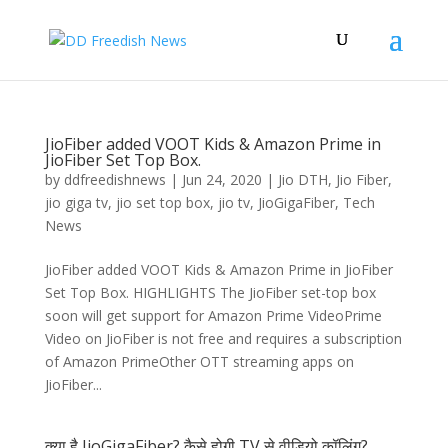
JioFiber added VOOT Kids & Amazon Prime in
JioFiber Set Top Box.
by
ddfreedishnews
|
Jun 24, 2020
|
Jio DTH
,
Jio Fiber
,
jio giga tv
,
jio set top box
,
jio tv
,
JioGigaFiber
,
Tech
News
JioFiber added VOOT Kids & Amazon Prime in JioFiber
Set Top Box. HIGHLIGHTS The JioFiber set-top box
soon will get support for Amazon Prime VideoPrime
Video on JioFiber is not free and requires a subscription
of Amazon PrimeOther OTT streaming apps on
JioFiber...
क्या है JioGigaFiber? कैसे होगी TV से वीडियो कॉलिंग?