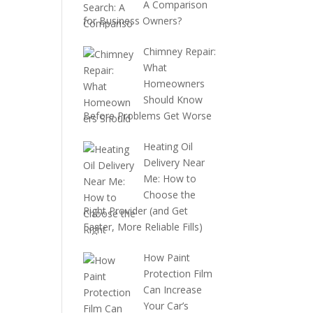
A Comparison
for Business Owners?
Chimney Repair:
What
Homeowners
Should Know
Before Problems Get Worse
Heating Oil
Delivery Near
Me: How to
Choose the
Right Provider (and Get
Faster, More Reliable Fills)
How Paint
Protection Film
Can Increase
Your Car’s