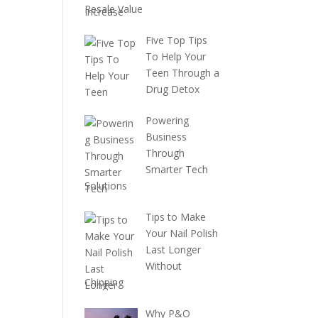
Resale Value
Five Top Tips
To Help Your
Teen Through a
Drug Detox
Powering
Business
Through
Smarter Tech
Solutions
Tips to Make
Your Nail Polish
Last Longer
Without
Chipping
Why P&O